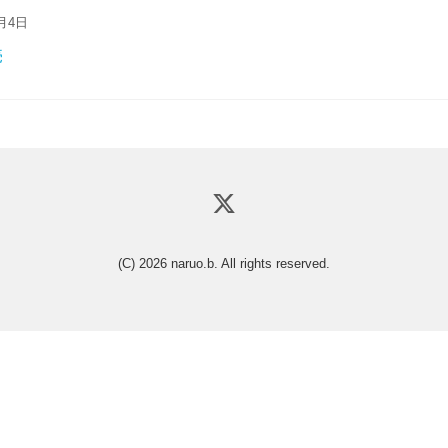
月4日
売
(C) 2026
naruo.b
. All rights reserved.